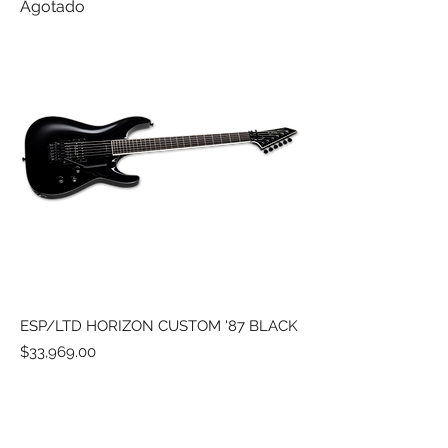
Agotado
ESP/LTD HORIZON CUSTOM '87 BLACK
Precio
$33,969.00