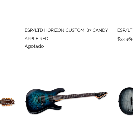
Vista rápida
ESP/LTD HORIZON CUSTOM '87 CANDY
ESP/LT
APPLE RED
Precio
$33,96
Agotado