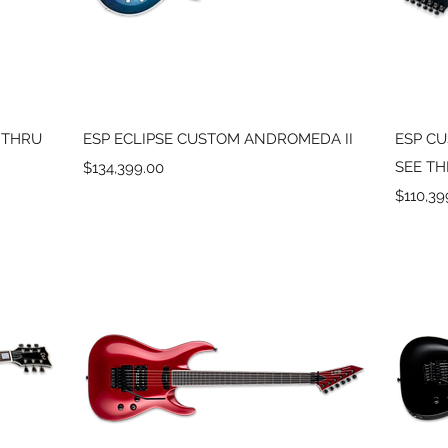
Vista rápida
 THRU
ESP ECLIPSE CUSTOM ANDROMEDA II
ESP CU
Precio
SEE T
$134,399.00
Precio
$110,39