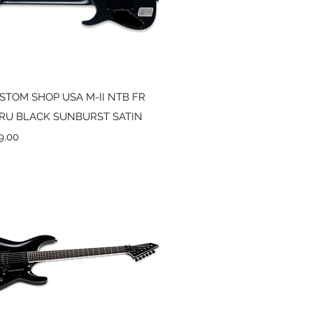
Vista rápida
STOM SHOP USA M-II NTB FR
HRU BLACK SUNBURST SATIN
9.00