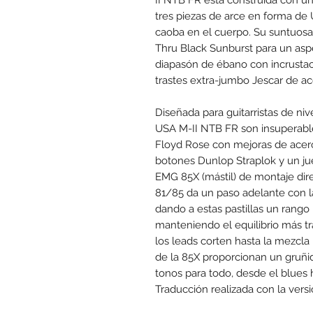
tres piezas de arce en forma de 
caoba en el cuerpo. Su suntuos
Thru Black Sunburst para un asp
diapasón de ébano con incrusta
trastes extra-jumbo Jescar de ac
Diseñada para guitarristas de niv
USA M-II NTB FR son insuperables
Floyd Rose con mejoras de acer
botones Dunlop Straplok y un jue
EMG 85X (mástil) de montaje di
81/85 da un paso adelante con la
dando a estas pastillas un rang
manteniendo el equilibrio más tr
los leads corten hasta la mezcla
de la 85X proporcionan un gruñ
tonos para todo, desde el blues
Traducción realizada con la vers