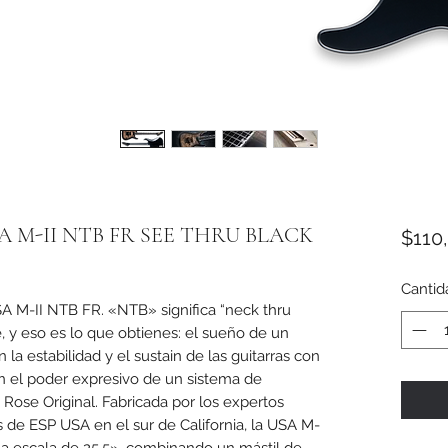
 M-II NTB FR SEE THRU BLACK
$110
Cantid
SA M-II NTB FR. «NTB» significa “neck thru
e, y eso es lo que obtienes: el sueño de un
a estabilidad y el sustain de las guitarras con
on el poder expresivo de un sistema de
Rose Original. Fabricada por los expertos
s de ESP USA en el sur de California, la USA M-
na escala de 25,5», combinando un mástil de