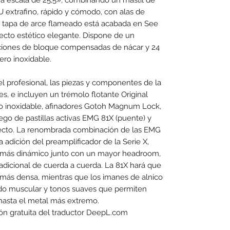
U extrafino, rápido y cómodo, con alas de
a tapa de arce flameado está acabada en See
ecto estético elegante. Dispone de un
ciones de bloque compensadas de nácar y 24
ero inoxidable.
el profesional, las piezas y componentes de la
, e incluyen un trémolo flotante Original
o inoxidable, afinadores Gotoh Magnum Lock,
go de pastillas activas EMG 81X (puente) y
recto. La renombrada combinación de las EMG
 adición del preamplificador de la Serie X,
o más dinámico junto con un mayor headroom,
adicional de cuerda a cuerda. La 81X hará que
 más densa, mientras que los imanes de alnico
ido muscular y tonos suaves que permiten
 hasta el metal más extremo.
ión gratuita del traductor DeepL.com