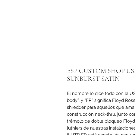
ESP CUSTOM SHOP USA
SUNBURST SATIN
El nombre lo dice todo con la U
body”, y “FR” significa Floyd Ros
shredder para aquellos que aman l
construcción neck-thru, junto c
trémolo de doble bloqueo Floyd 
luthiers de nuestras instalacione
II NTB FR está construida con u