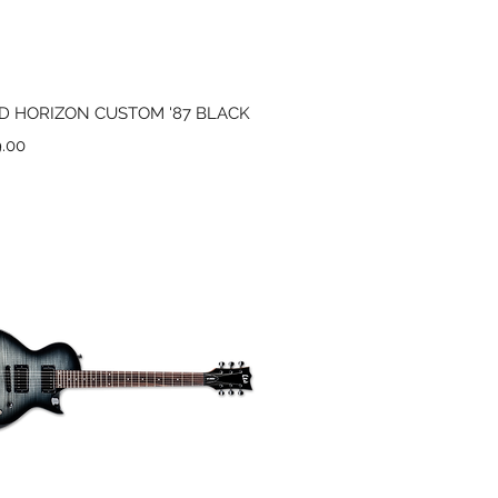
Vista rápida
D HORIZON CUSTOM '87 BLACK
9.00