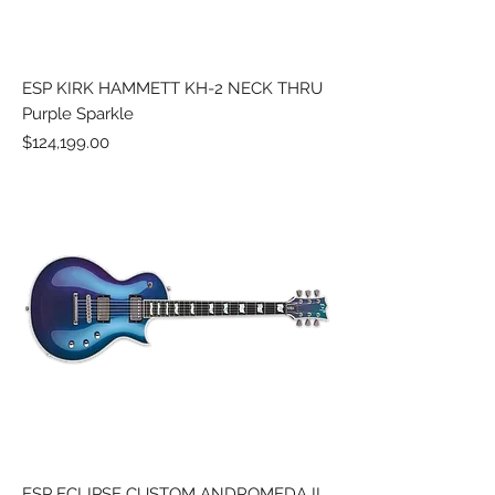
ESP KIRK HAMMETT KH-2 NECK THRU
Purple Sparkle
Precio
$124,199.00
ESP ECLIPSE CUSTOM ANDROMEDA II