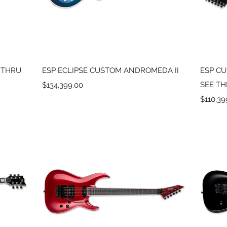
Vista rápida
 THRU
ESP ECLIPSE CUSTOM ANDROMEDA II
ESP CU
Precio
SEE T
$134,399.00
Precio
$110,39