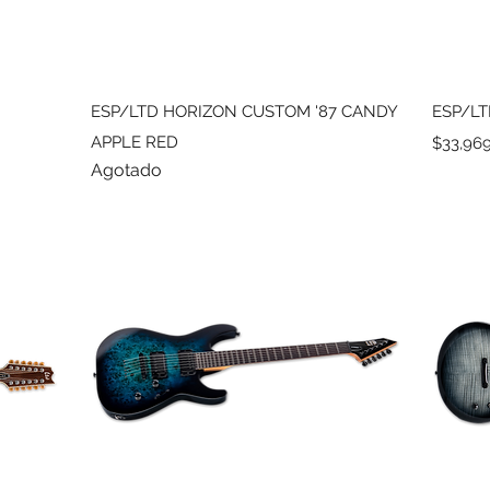
Vista rápida
ESP/LTD HORIZON CUSTOM '87 CANDY
ESP/LT
APPLE RED
Precio
$33,96
Agotado