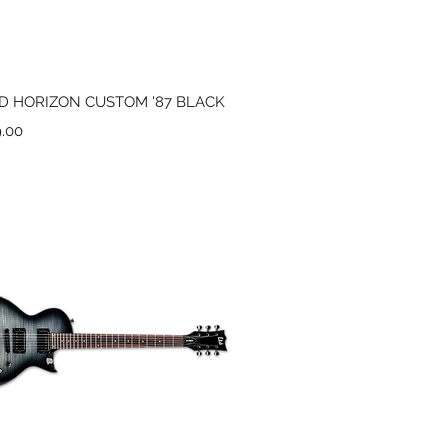
Vista rápida
D HORIZON CUSTOM '87 BLACK
9.00