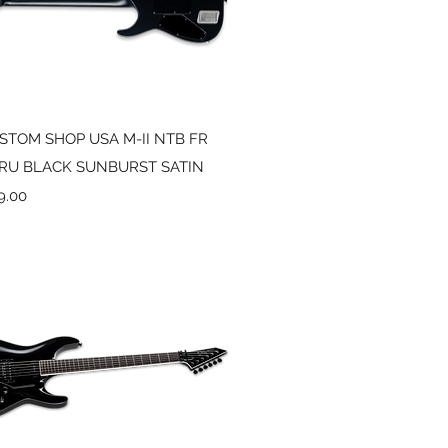
Vista rápida
STOM SHOP USA M-II NTB FR
HRU BLACK SUNBURST SATIN
9.00