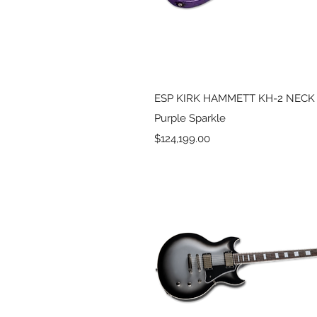
Vista rápida
ESP KIRK HAMMETT KH-2 NECK
Purple Sparkle
Precio
$124,199.00