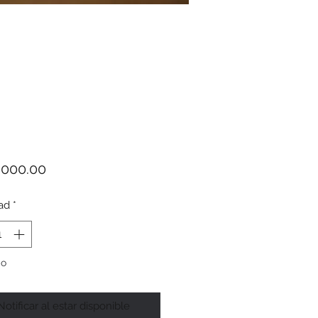
Precio
,000.00
ad
*
do
Notificar al estar disponible